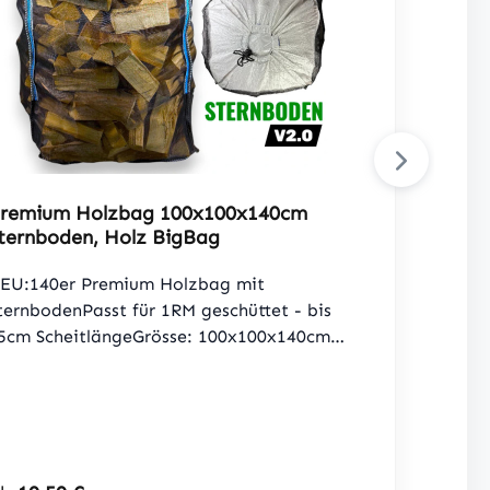
remium Holzbag 100x100x140cm
ternboden, Holz BigBag
EU:140er Premium Holzbag mit
ternbodenPasst für 1RM geschüttet - bis
5cm ScheitlängeGrösse: 100x100x140cm
ffnung oben: komplett offenBoden:
ternbodenGurte : 4 Schlaufen oben,
eweils a 25cmTragfähigkeit: 1250kg, SF
:1Gewebe: 4 Seiten
etzgittergewebeGrammatur