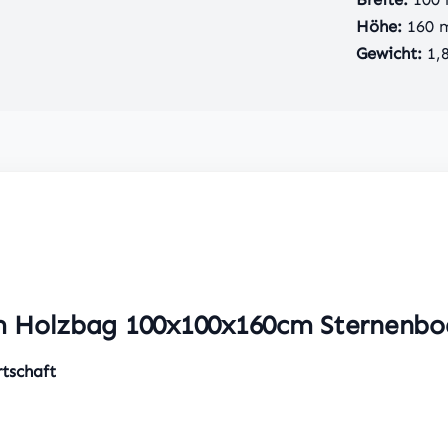
Höhe:
160
Gewicht:
1,
m Holzbag 100x100x160cm Sternenbo
tschaft