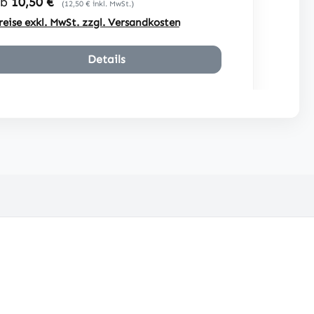
egulärer Preis:
Ab
10,50 €
etzgittergewebe: 170 g/m²UV -
(12,50 € inkl. MwSt.)
tabilBeste Qualität nach DIN EN ISO
reise exkl. MwSt. zzgl. Versandkosten
1898 (ohne Inhalt)
Details