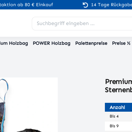
aktion ab 80 € Einkauf
14 Tage Rückgabe
ium Holzbag
POWER Holzbag
Palettenpreise
Preise ½
Premiu
Sternen
Anzahl
Bis
4
Bis
9