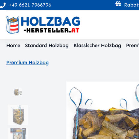
+49 6621 7966796
Rabatt
pringen
Zur Hauptnavigation springen
Home
Standard Holzbag
Klassischer Holzbag
Prem
Premium Holzbag
Bildergalerie überspringen