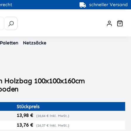
recht
schneller Versand
War
 Paletten
Netzsäcke
m Holzbag 100x100x160cm
boden
Stückpreis
13,98 €
(16,64 € inkl. MwSt.)
13,76 €
(16,37 € inkl. MwSt.)