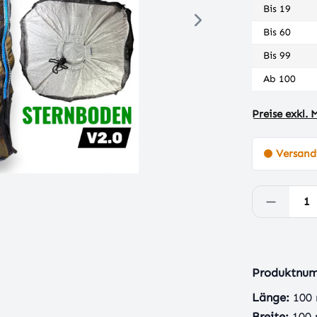
Bis
19
Bis
60
Bis
99
Ab
100
Preise exkl.
Versandf
Produkt
Produktnu
Länge:
100
Breite:
100