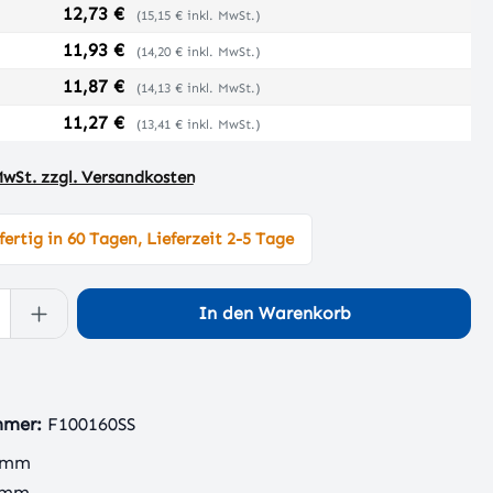
12,73 €
(15,15 € inkl. MwSt.)
11,93 €
(14,20 € inkl. MwSt.)
11,87 €
(14,13 € inkl. MwSt.)
11,27 €
(13,41 € inkl. MwSt.)
 MwSt. zzgl. Versandkosten
ertig in 60 Tagen, Lieferzeit 2-5 Tage
 Anzahl: Gib den gewünschten Wert ein 
In den Warenkorb
mmer:
F100160SS
 mm
 mm