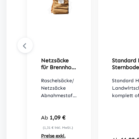
Netzsäcke
Standard 
für Brennholz
Sternbode
35x50cm
Raschelsäcke
Raschelsäcke/
Standard H
Netzsäcke
Landwirtsc
Abnahmestaff
komplett o
el je 100 Stück
Wiedervers
- langlebig -
a`25cmTrag
Regulärer Preis:
Ab
1,09 €
effektiv -
belüftetes 
Fassungsvermö
SeiteU - Pa
(1,31 € inkl. MwSt.)
gen bis 5 kg -
Bahn gefer
Preise exkl.