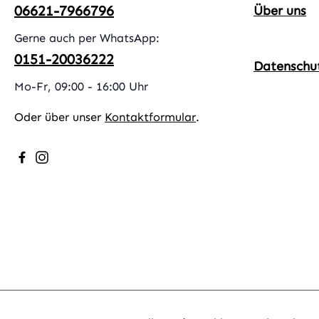
06621-7966796
Über uns
Gerne auch per WhatsApp:
0151-20036222
Datenschu
Mo-Fr, 09:00 - 16:00 Uhr
Oder über unser
Kontaktformular
.
Besuche uns auf Facebook – öffnet in neuem Tab (exter
Schau auf Instagram vorbei – öffnet in neuem Tab (