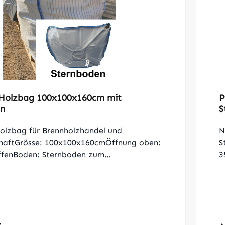
Holzbag 100x100x160cm mit
P
n
S
olzbag für Brennholzhandel und
N
haftGrösse: 100x100x160cmÖffnung oben:
S
ffenBoden: Sternboden zum
3
chließenGurte oben: 4 Schlaufen
Ö
fähigkeit: 1000kg, SF 5:1Gewebe: 4 Seiten
S
PP Gewebe, 26 Ventilationsstreifen / pro
j
nel = 2 Seiten und Boden ist aus einer
5
tigGrammatur: Lüftungsgewebe : 160
N