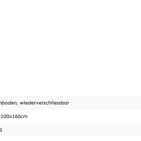
nboden, wiederverschliessbar
x100x160cm
:1