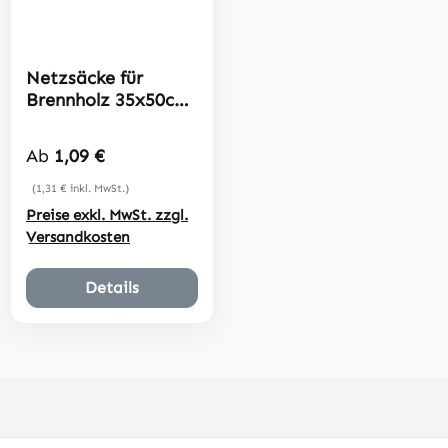
Netzsäcke für
Brennholz 35x50cm
Raschelsäcke
Regulärer Preis:
Ab
1,09 €
(1,31 € inkl. MwSt.)
Preise exkl. MwSt. zzgl.
Versandkosten
Details