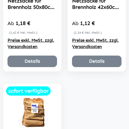
Netzsäcke für
Netzsäcke für
Brennholz 50x80cm
Brennholz 42x60cm
Raschelsäcke
Raschelsäcke
Regulärer Preis:
Regulärer Preis:
Ab
1,18 €
Ab
1,12 €
(1,42 € inkl. MwSt.)
(1,34 € inkl. MwSt.)
Preise exkl. MwSt. zzgl.
Preise exkl. MwSt. zzgl.
Versandkosten
Versandkosten
Details
Details
sofort verfügbar