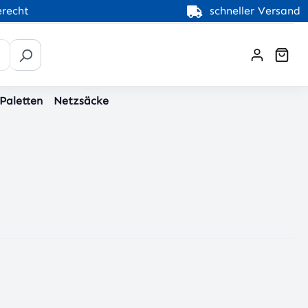
recht
schneller Versand
War
 Paletten
Netzsäcke