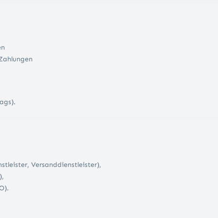
en
 Zahlungen
ags).
nstleister, Versanddienstleister),
),
O).