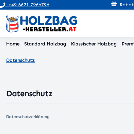
+49 6621 7966796
Rabatt
pringen
Zur Hauptnavigation springen
Home
Standard Holzbag
Klassischer Holzbag
Prem
Datenschutz
Datenschutz
Datenschutzerklärung