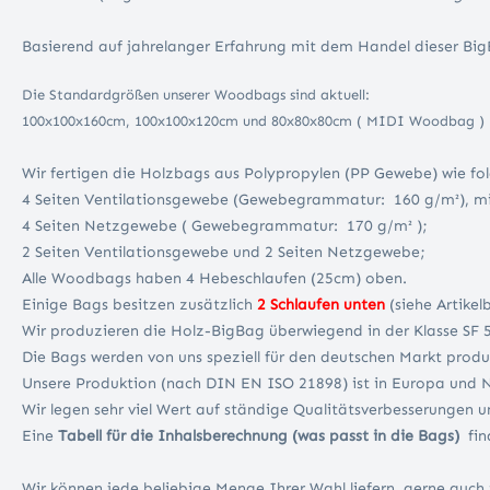
Basierend auf jahrelanger Erfahrung mit dem Handel dieser Bi
Die Standardgrößen unserer Woodbags sind aktuell:
100x100x160cm, 100x100x120cm und 80x80x80cm ( MIDI Woodbag )
Wir fertigen die Holzbags aus Polypropylen (PP Gewebe) wie fol
4 Seiten Ventilationsgewebe (Gewebegrammatur: 160 g/m²), mit
4 Seiten Netzgewebe ( Gewebegrammatur: 170 g/m² );
2 Seiten Ventilationsgewebe und 2 Seiten Netzgewebe;
Alle Woodbags haben 4 Hebeschlaufen (25cm) oben.
Einige Bags besitzen zusätzlich
2 Schlaufen unten
(siehe Artikel
Wir produzieren die Holz-BigBag überwiegend in der Klasse SF 5
Die Bags werden von uns speziell für den deutschen Markt produ
Unsere Produktion (nach DIN EN ISO 21898) ist in Europa und N
Wir legen sehr viel Wert auf ständige Qualitätsverbesserungen 
Eine
Tabell für die Inhalsberechnung (was passt in die Bags)
fin
Wir können jede beliebige Menge Ihrer Wahl liefern, gerne auch i