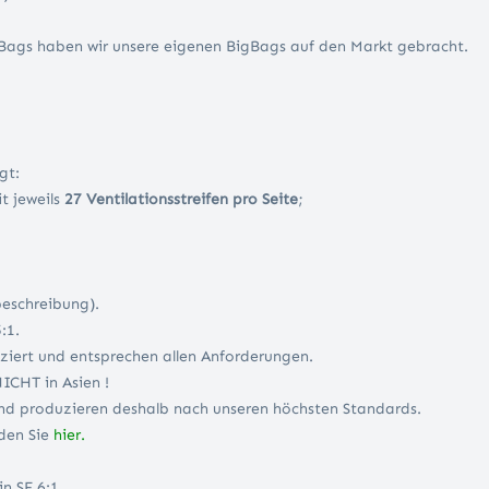
gBags haben wir unsere eigenen BigBags auf den Markt gebracht.
gt:
 jeweils
27 Ventilationsstreifen pro Seite
;
beschreibung).
:1.
ziert und entsprechen allen Anforderungen.
ICHT in Asien !
und produzieren deshalb nach unseren höchsten Standards.
den Sie
hier.
n SF 6:1.