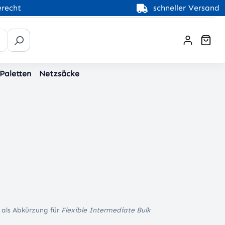
recht
schneller Versand
War
 Paletten
Netzsäcke
 als Abkürzung für
Flexible Intermediate Bulk