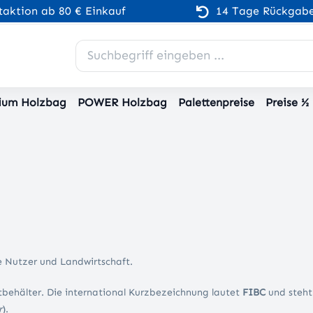
aktion ab 80 € Einkauf
14 Tage Rückgabe
ium Holzbag
POWER Holzbag
Palettenpreise
Preise ½
ate Nutzer und Landwirtschaft.
gutbehälter. Die international Kurzbezeichnung lautet
FIBC
und steht
r
).