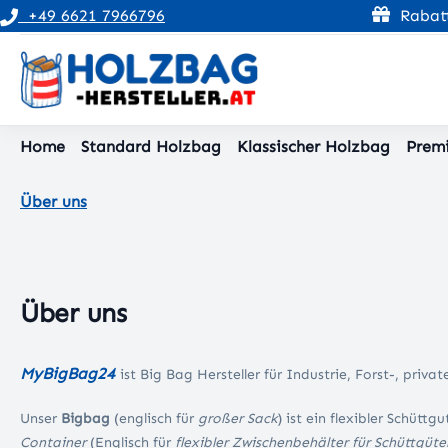
+49 6621 7966796
Rabatt
pringen
Zur Hauptnavigation springen
Home
Standard Holzbag
Klassischer Holzbag
Prem
Über uns
Über uns
MyBigBag24
ist Big Bag Hersteller für Industrie, Forst-, priv
Unser
Bigbag
(englisch für
großer Sack
) ist ein flexibler Schütt
Container
(Englisch für
flexibler Zwischenbehälter für Schüttgüte