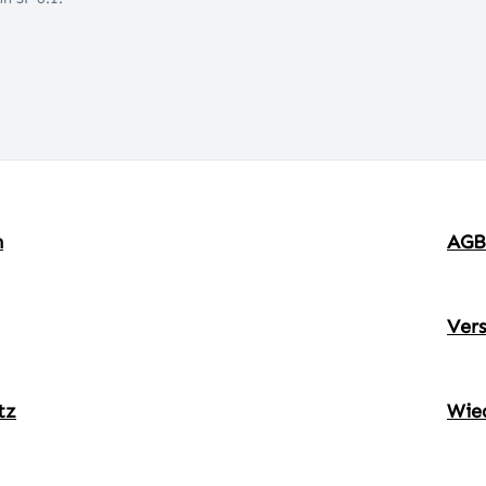
m
AGB
Ver
tz
Wie