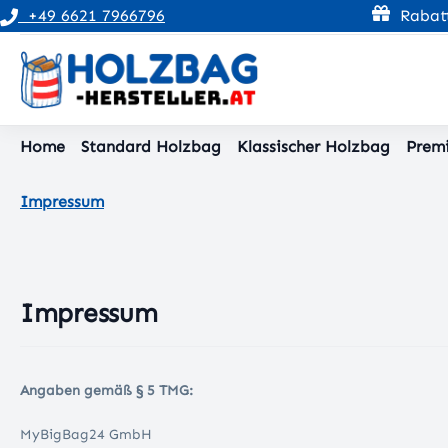
+49 6621 7966796
Rabatt
pringen
Zur Hauptnavigation springen
Home
Standard Holzbag
Klassischer Holzbag
Prem
Impressum
Impressum
Angaben gemäß § 5 TMG:
MyBigBag24 GmbH