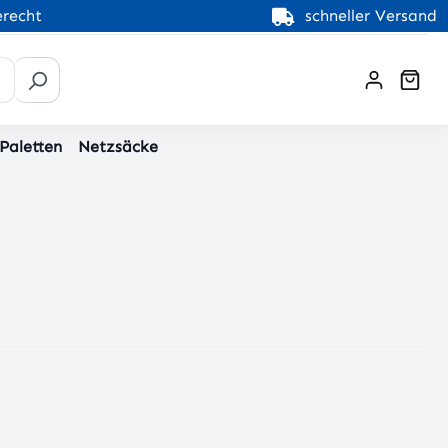
recht
schneller Versand
War
 Paletten
Netzsäcke