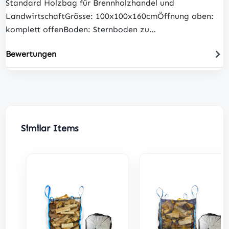
Standard Holzbag für Brennholzhandel und
LandwirtschaftGrösse: 100x100x160cmÖffnung oben:
komplett offenBoden: Sternboden zu…
Bewertungen
Produktgalerie überspringen
Similar Items