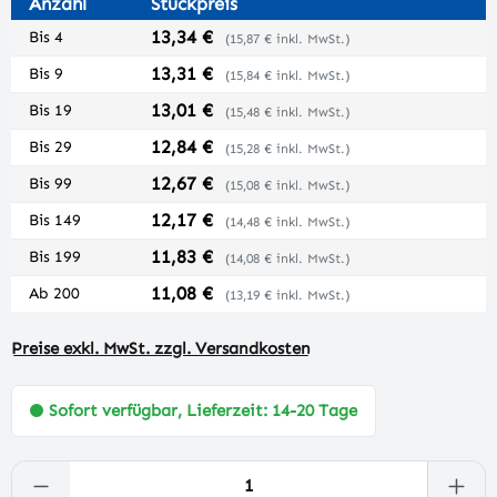
Anzahl
Stückpreis
13,34 €
Bis
4
(15,87 € inkl. MwSt.)
13,31 €
Bis
9
(15,84 € inkl. MwSt.)
13,01 €
Bis
19
(15,48 € inkl. MwSt.)
12,84 €
Bis
29
(15,28 € inkl. MwSt.)
12,67 €
Bis
99
(15,08 € inkl. MwSt.)
12,17 €
Bis
149
(14,48 € inkl. MwSt.)
11,83 €
Bis
199
(14,08 € inkl. MwSt.)
11,08 €
Ab
200
(13,19 € inkl. MwSt.)
Preise exkl. MwSt. zzgl. Versandkosten
Sofort verfügbar, Lieferzeit: 14-20 Tage
Produkt Anzahl: Gib den gewünschten Wert 