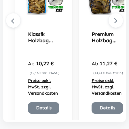
Klassik
Premium
Holzbag
Holzbag
100x100x16
100x100x16
0cm
0cm
Sternenbode
Sternenbode
Regulärer Preis:
Regulärer Preis
Ab
10,22 €
Ab
11,27 €
n
n
(12,16 € inkl. MwSt.)
(13,41 € inkl. MwSt.)
Preise exkl.
Preise exkl.
MwSt. zzgl.
MwSt. zzgl.
Versandkosten
Versandkosten
Details
Details