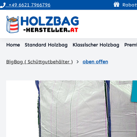
+49 6621 7966796
Rabatt
pringen
Zur Hauptnavigation springen
Home
Standard Holzbag
Klassischer Holzbag
Prem
BigBag ( Schüttgutbehälter )
oben offen