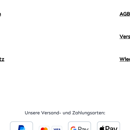
m
AGB
Ver
tz
Wie
ner Link)
externer Link)
Unsere Versand- und Zahlungsarten: