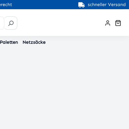
recht
schneller Versand
War
 Paletten
Netzsäcke