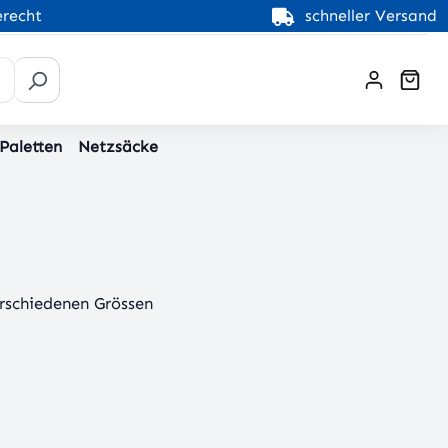
recht
schneller Versand
War
 Paletten
Netzsäcke
erschiedenen Grössen