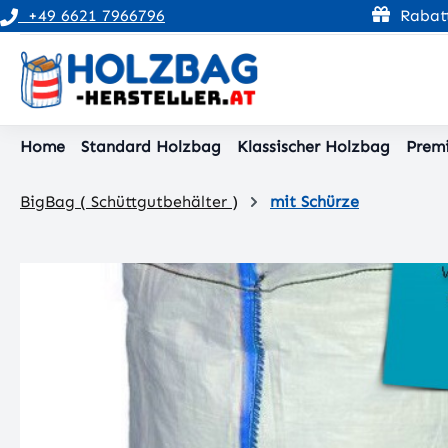
+49 6621 7966796
Rabatt
pringen
Zur Hauptnavigation springen
Home
Standard Holzbag
Klassischer Holzbag
Prem
BigBag ( Schüttgutbehälter )
mit Schürze