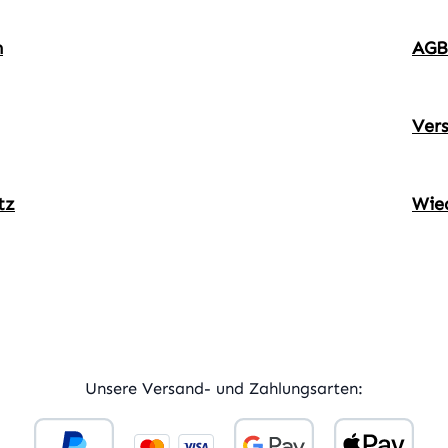
m
AGB
Ver
tz
Wie
ner Link)
externer Link)
Unsere Versand- und Zahlungsarten: