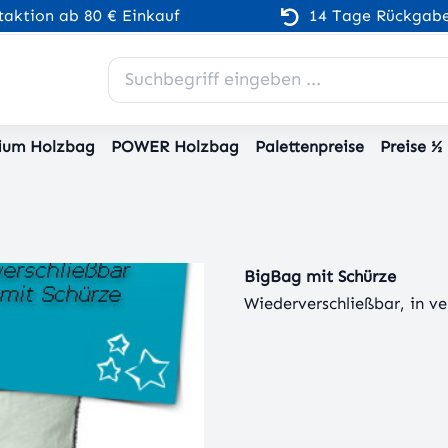
aktion ab 80 € Einkauf
14 Tage Rückgabe
ium Holzbag
POWER Holzbag
Palettenpreise
Preise ½
BigBag mit Schürze
Wiederverschließbar, in v