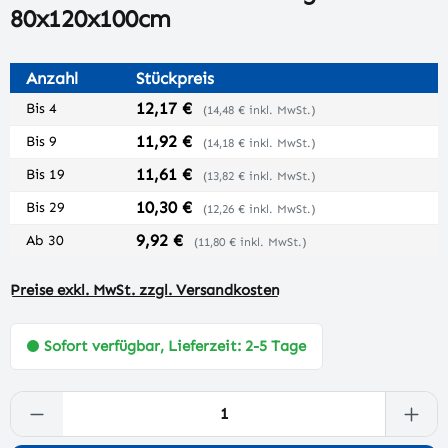
80x120x100cm
Anzahl
Stückpreis
12,17 €
Bis
4
(14,48 € inkl. MwSt.)
11,92 €
Bis
9
(14,18 € inkl. MwSt.)
11,61 €
Bis
19
(13,82 € inkl. MwSt.)
10,30 €
Bis
29
(12,26 € inkl. MwSt.)
9,92 €
Ab
30
(11,80 € inkl. MwSt.)
Preise exkl. MwSt. zzgl. Versandkosten
Sofort verfügbar, Lieferzeit: 2-5 Tage
Produkt Anzahl: Gib den gewünschten Wert 