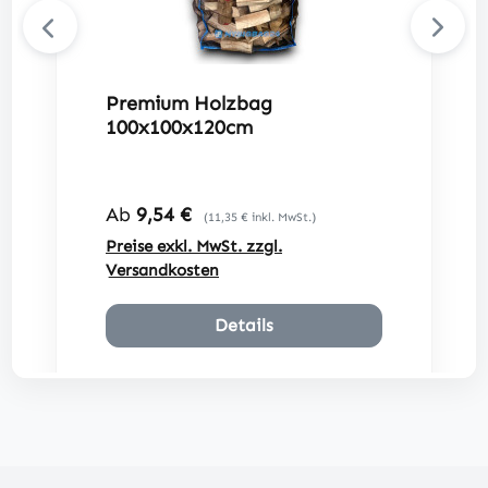
Premium Holzbag
100x100x120cm
Regulärer Preis:
Ab
9,54 €
(11,35 € inkl. MwSt.)
Preise exkl. MwSt. zzgl.
Versandkosten
Details