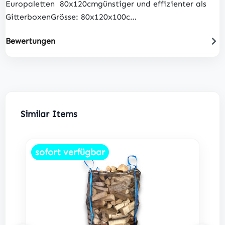
Europaletten 80x120cmgünstiger und effizienter als
GitterboxenGrösse: 80x120x100c…
Bewertungen
Produktgalerie überspringen
Similar Items
sofort verfügbar