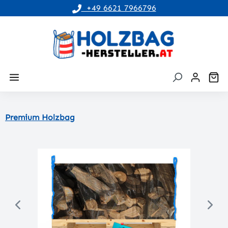
+49 6621 7966796
alt springen
Wa
Premium Holzbag
Bildergalerie überspringen