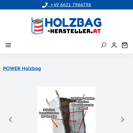
+49 6621 7966796
alt springen
Wa
POWER Holzbag
Bildergalerie überspringen