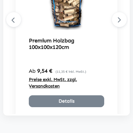
Premium Holzbag
100x100x120cm
Regulärer Preis:
Ab
9,54 €
(11,35 € inkl. MwSt.)
Preise exkl. MwSt. zzgl.
Versandkosten
Details