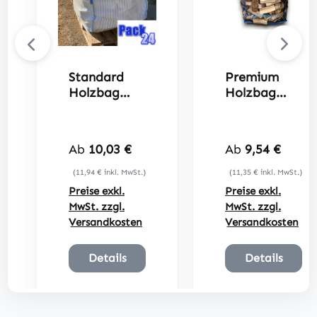
Standard
Premium
Holzbag
Holzbag
100x100x12
100x100x12
0cm
0cm
Regulärer Preis:
Regulärer Preis
Ab
10,03 €
Ab
9,54 €
(11,94 € inkl. MwSt.)
(11,35 € inkl. MwSt.)
Preise exkl.
Preise exkl.
MwSt. zzgl.
MwSt. zzgl.
Versandkosten
Versandkosten
Details
Details