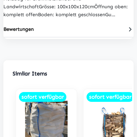
LandwirtschaftGrösse: 100x100x120cmÖffnung oben:
komplett offenBoden: komplett geschlossenGu…
Bewertungen
Produktgalerie überspringen
Similar Items
sofort verfügbar
sofort verfügbar