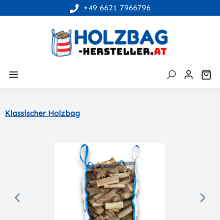
+49 6621 7966796
alt springen
Wa
Klassischer Holzbag
Bildergalerie überspringen