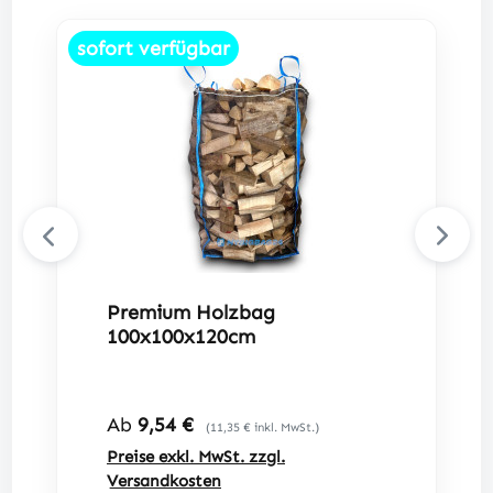
sofort verfügbar
Premium Holzbag
100x100x120cm
Regulärer Preis:
Ab
9,54 €
(11,35 € inkl. MwSt.)
Preise exkl. MwSt. zzgl.
Versandkosten