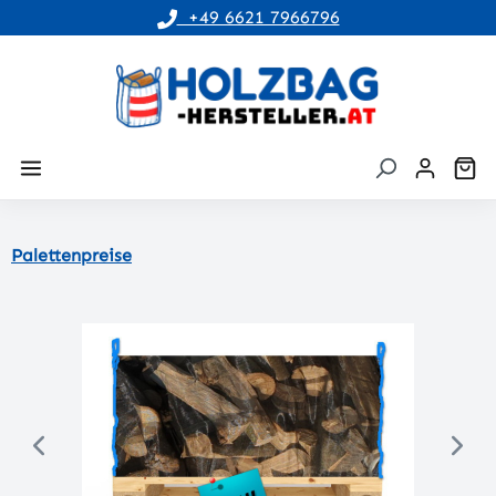
+49 6621 7966796
alt springen
Wa
Palettenpreise
Bildergalerie überspringen