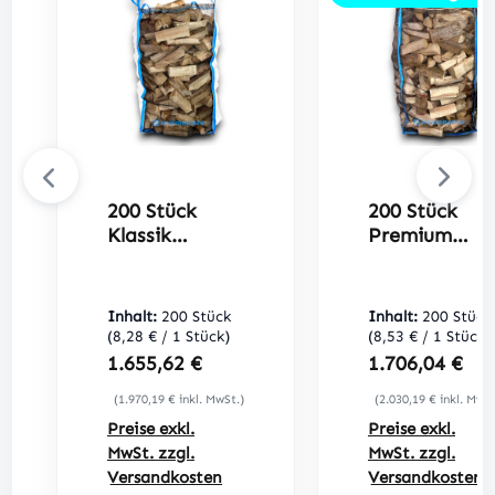
200 Stück
200 Stück
Klassik
Premium
Holzbag
Holzbag
100x100x120c
100x100x120
m FAIE 76137
m
Inhalt:
200 Stück
Inhalt:
200 Stück
(8,28 € / 1 Stück)
(8,53 € / 1 Stück)
Regulärer Preis:
Regulärer Prei
1.655,62 €
1.706,04 €
(1.970,19 € inkl. MwSt.)
(2.030,19 € inkl. MwSt
Preise exkl.
Preise exkl.
MwSt. zzgl.
MwSt. zzgl.
Versandkosten
Versandkosten