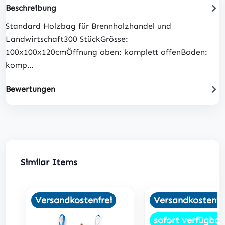
Beschreibung
Standard Holzbag für Brennholzhandel und
Landwirtschaft300 StückGrösse:
100x100x120cmÖffnung oben: komplett offenBoden:
komp…
Bewertungen
Produktgalerie überspringen
Similar Items
Versandkostenfrei
Versandkostenfr
sofort verfügbar