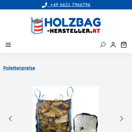
+49 6621 7966796
alt springen
Wa
Palettenpreise
Bildergalerie überspringen