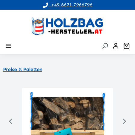
+49 6621 7966796
alt springen
Wa
Preise ½ Paletten
Bildergalerie überspringen