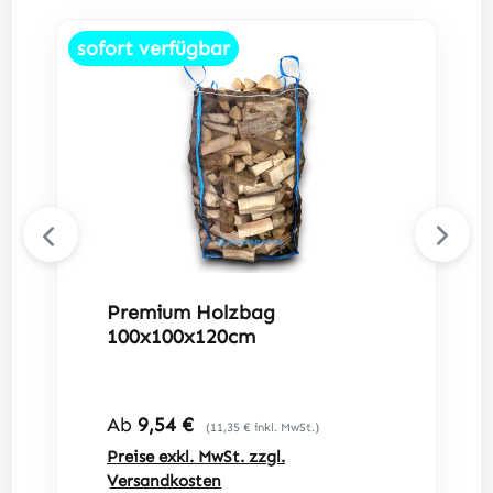
sofort verfügbar
Premium Holzbag
100x100x120cm
Regulärer Preis:
Ab
9,54 €
(11,35 € inkl. MwSt.)
Preise exkl. MwSt. zzgl.
Versandkosten