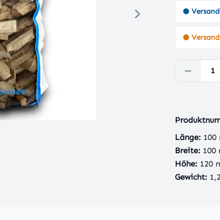
Versand
Versandf
Produkt
Produktnu
Länge:
100
Breite:
100
Höhe:
120
Gewicht:
1,