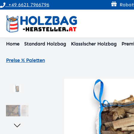
+49 6621 7966796
Rabatt
pringen
Zur Hauptnavigation springen
Home
Standard Holzbag
Klassischer Holzbag
Prem
Preise ½ Paletten
Bildergalerie überspringen