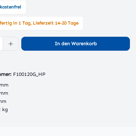
kostenfrei
ertig in 1 Tag, Lieferzeit 14-20 Tage
 Anzahl: Gib den gewünschten Wert ein 
In den Warenkorb
mmer:
F100120G_HP
 mm
 mm
 mm
2 kg