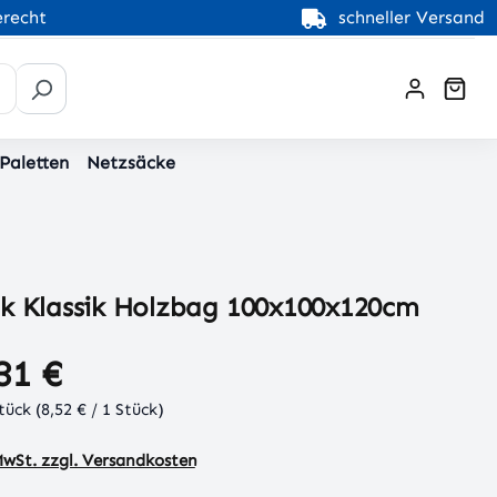
recht
schneller Versand
War
 Paletten
Netzsäcke
ck Klassik Holzbag 100x100x120cm
31 €
Stück
(8,52 € / 1 Stück)
 MwSt. zzgl. Versandkosten