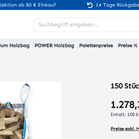
aktion ab 80 € Einkauf
14 Tage Rückgabe
ium Holzbag
POWER Holzbag
Palettenpreise
Preise ½
150 Stü
1.278,
Inhalt:
150 
Preise exkl.