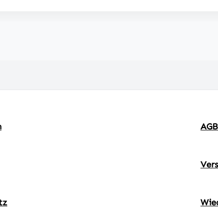
m
AGB
Ver
tz
Wie