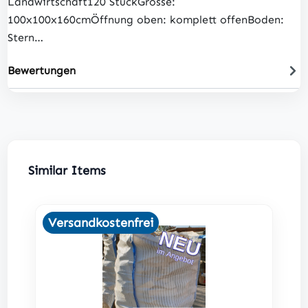
Landwirtschaft120 StückGrösse:
100x100x160cmÖffnung oben: komplett offenBoden:
Stern…
Bewertungen
Produktgalerie überspringen
Similar Items
Versandkostenfrei