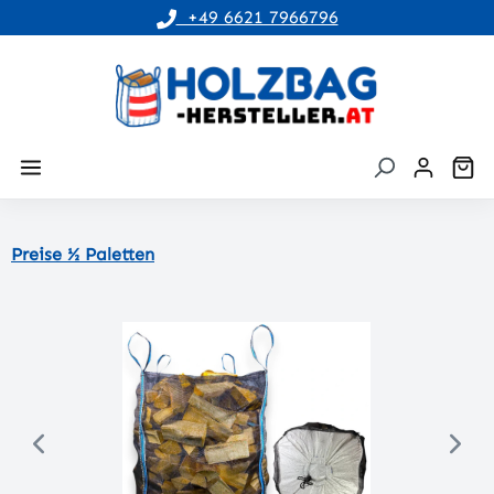
+49 6621 7966796
alt springen
Wa
Preise ½ Paletten
Bildergalerie überspringen